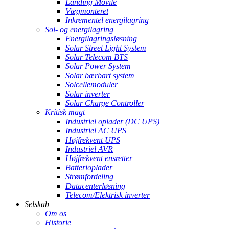
Landing Movile
Vægmonteret
Inkrementel energilagring
Sol- og energilagring
Energilagringsløsning
Solar Street Light System
Solar Telecom BTS
Solar Power System
Solar bærbart system
Solcellemoduler
Solar inverter
Solar Charge Controller
Kritisk magt
Industriel oplader (DC UPS)
Industriel AC UPS
Højfrekvent UPS
Industriel AVR
Højfrekvent ensretter
Batterioplader
Strømfordeling
Datacenterløsning
Telecom/Elektrisk inverter
Selskab
Om os
Historie