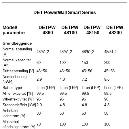
DET PowerWall Smart Series
Model/
DETPW-
DETPW-
DETPW-
DETPW-
parametre
4860
48100
48150
48200
Grundlæggende
Normal spænding
48/51,2
48/51,2
48/51,2
48/51,2
[V]
Normal kapacitet
60
100
150
200
[Ah]
Driftsspænding [V]
45~56
45~56
45~56
45~56
Nominel energi
2.9
4.8
7.2
9.6
[kWh]
Batteri type
Li-on (LFP)
Li-on (LFP)
Li-on (LFP)
Li-on (LFP)
Ah effektivitet [%]
99,5
99,5
99,5
99,5
Wh-effektivitet [%]
96
96
96
96
Standardeffekt [kW]
2.9
4.8
4.8
4.8
Anbefalet
30
50
50
50
ladestrøm [A]
Maksimal
70
100
100
100
afladningsstrøm [A]