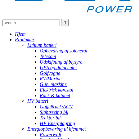
Hjem
Produkter
Lithium batteri
Opbevaring af solenergi
Telecom
Udskiftning af blysyre
UPS og datacenter
Golfvogne
RV/Marine
Gulv maskine
Elektrisk kørestol
Rack & kabinet
HV batteri
Gaffeltruck/AGV
Sightseeing bil
Traktor bil
HV Energilagring
Energiopbevaring til hjemmet
Powerwall