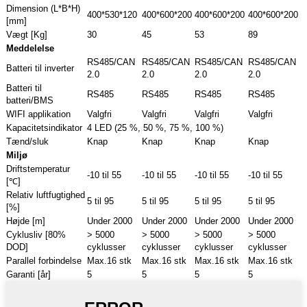
Dimension (L*B*H)
400*530*120
400*600*200
400*600*200
400*600*200
[mm]
Vægt [Kg]
30
45
53
89
Meddelelse
RS485/CAN
RS485/CAN
RS485/CAN
RS485/CAN
Batteri til inverter
2.0
2.0
2.0
2.0
Batteri til
RS485
RS485
RS485
RS485
batteri/BMS
WIFI applikation
Valgfri
Valgfri
Valgfri
Valgfri
Kapacitetsindikator
4 LED (25 %, 50 %, 75 %, 100 %)
Tænd/sluk
Knap
Knap
Knap
Knap
Miljø
Driftstemperatur
-10 til 55
-10 til 55
-10 til 55
-10 til 55
[℃]
Relativ luftfugtighed
5 til 95
5 til 95
5 til 95
5 til 95
[%]
Højde [m]
Under 2000
Under 2000
Under 2000
Under 2000
Cyklusliv [80%
> 5000
> 5000
> 5000
> 5000
DOD]
cyklusser
cyklusser
cyklusser
cyklusser
Parallel forbindelse
Max.16 stk
Max.16 stk
Max.16 stk
Max.16 stk
Garanti [år]
5
5
5
5