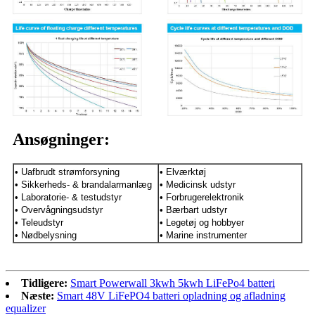
Ansøgninger:
• Uafbrudt strømforsyning
• Elværktøj
• Sikkerheds- & brandalarmanlæg
• Medicinsk udstyr
• Laboratorie- & testudstyr
• Forbrugerelektronik
• Overvågningsudstyr
• Bærbart udstyr
• Teleudstyr
• Legetøj og hobbyer
• Nødbelysning
• Marine instrumenter
Tidligere:
Smart Powerwall 3kwh 5kwh LiFePo4 batteri
Næste:
Smart 48V LiFePO4 batteri opladning og afladning
equalizer