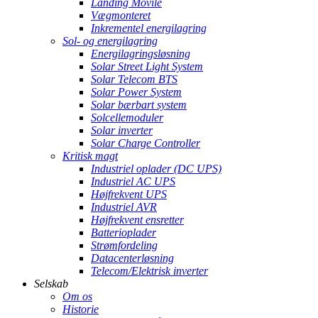
Landing Movile
Vægmonteret
Inkrementel energilagring
Sol- og energilagring
Energilagringsløsning
Solar Street Light System
Solar Telecom BTS
Solar Power System
Solar bærbart system
Solcellemoduler
Solar inverter
Solar Charge Controller
Kritisk magt
Industriel oplader (DC UPS)
Industriel AC UPS
Højfrekvent UPS
Industriel AVR
Højfrekvent ensretter
Batterioplader
Strømfordeling
Datacenterløsning
Telecom/Elektrisk inverter
Selskab
Om os
Historie