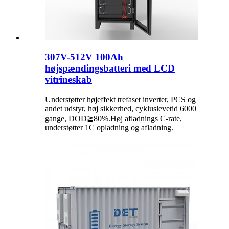
307V-512V 100Ah
højspændingsbatteri med LCD
vitrineskab
Understøtter højeffekt trefaset inverter, PCS og
andet udstyr, høj sikkerhed, cykluslevetid 6000
gange, DOD≧80%.Høj afladnings C-rate,
understøtter 1C opladning og afladning.