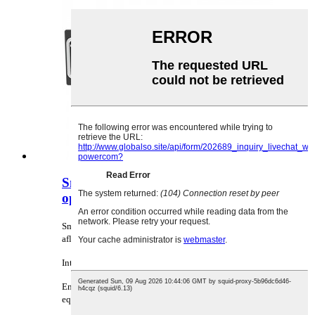
Smart 48V LiFePO4 batteri
opladning og afladning equalizer
Smart 48V/51,2V LiFePO4 batteriopladnings- og
afladningsequalizer
Intelligent udligning: afladning og opladning
Enkelt equalizer maks. 64 stk. Understøtter flere
equalizere til parallel i containeropbevaring