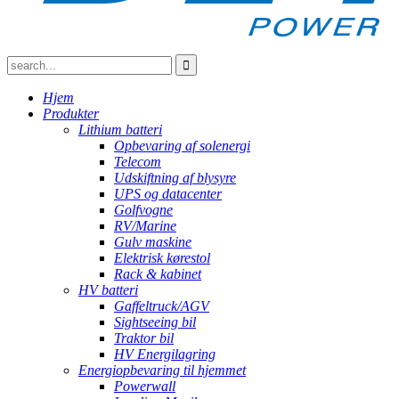
Hjem
Produkter
Lithium batteri
Opbevaring af solenergi
Telecom
Udskiftning af blysyre
UPS og datacenter
Golfvogne
RV/Marine
Gulv maskine
Elektrisk kørestol
Rack & kabinet
HV batteri
Gaffeltruck/AGV
Sightseeing bil
Traktor bil
HV Energilagring
Energiopbevaring til hjemmet
Powerwall