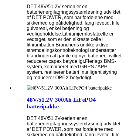
DET 48V/51.2V-serien er en
batterienergilagringssystemløsning udviklet
af DET POWER, som har fordelene med
sikkerhed og pålidelighed, lang levetid, lille
gulvareal, enkel betjening og
vedligeholdelse.Lithiumjernfosfatcelle er
vedtaget, som er den sikreste celle i
lithiumbatteri.Branchens unikke aktive
strømdelingskontrolteknologi understøtter
blandingen af ​​gamle og nye batterier, hvilket
reducerer capex betydeligt.Flerlags BMS-
system, kombineret med GRPS / APP-
system, realiserer batteri intelligent styring
og reducerer OPEX betydeligt.
48V/51,2V 300Ah LiFePO4
batteripakke
DET 48V/51.2V-serien er en
batterienergilagringssystemløsning udviklet
af DET POWER, som har fordelene med
sikkerhed og pålidelighed, lang levetid, lille