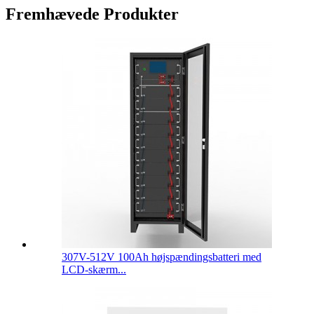
Fremhævede Produkter
307V-512V 100Ah højspændingsbatteri med
LCD-skærm...