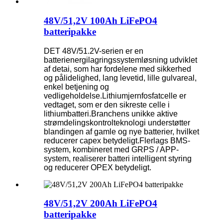
48V/51,2V 100Ah LiFePO4
batteripakke
DET 48V/51.2V-serien er en
batterienergilagringssystemløsning udviklet
af detai, som har fordelene med sikkerhed
og pålidelighed, lang levetid, lille gulvareal,
enkel betjening og
vedligeholdelse.Lithiumjernfosfatcelle er
vedtaget, som er den sikreste celle i
lithiumbatteri.Branchens unikke aktive
strømdelingskontrolteknologi understøtter
blandingen af ​​gamle og nye batterier, hvilket
reducerer capex betydeligt.Flerlags BMS-
system, kombineret med GRPS / APP-
system, realiserer batteri intelligent styring
og reducerer OPEX betydeligt.
48V/51,2V 200Ah LiFePO4
batteripakke