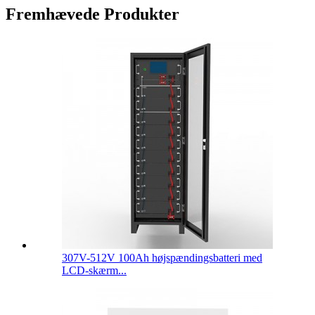
Fremhævede Produkter
307V-512V 100Ah højspændingsbatteri med
LCD-skærm...