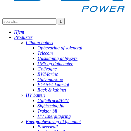
Hjem
Produkter
Lithium batteri
Opbevaring af solenergi
Telecom
Udskiftning af blysyre
UPS og datacenter
Golfvogne
RV/Marine
Gulv maskine
Elektrisk kørestol
Rack & kabinet
HV batteri
Gaffeltruck/AGV
Sightseeing bil
Traktor bil
HV Energilagring
Energiopbevaring til hjemmet
Powerwall