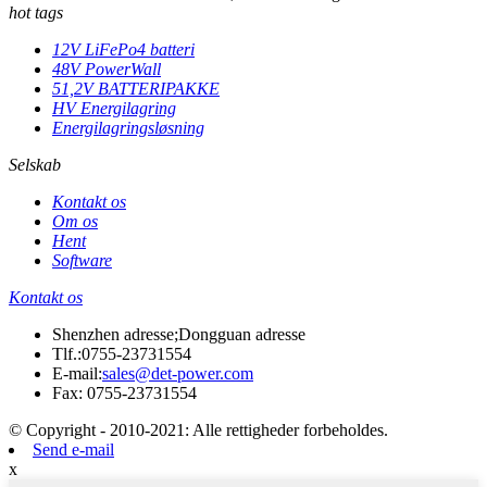
hot tags
12V LiFePo4 batteri
48V PowerWall
51,2V BATTERIPAKKE
HV Energilagring
Energilagringsløsning
Selskab
Kontakt os
Om os
Hent
Software
Kontakt os
Shenzhen adresse;Dongguan adresse
Tlf.:
0755-23731554
E-mail:
sales@det-power.com
Fax: 0755-23731554
© Copyright - 2010-2021: Alle rettigheder forbeholdes.
Send e-mail
x