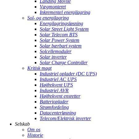
Landing Movile
Vægmonteret
Inkrementel energilagring
Sol- og energilagring
Energilagringsløsning
Solar Street Light System
Solar Telecom BTS
Solar Power System
Solar bærbart system
Solcellemoduler
Solar inverter
Solar Charge Controller
Kritisk magt
Industriel oplader (DC UPS)
Industriel AC UPS
Højfrekvent UPS
Industriel AVR
Højfrekvent ensretter
Batterioplader
Strømfordeling
Datacenterløsning
Telecom/Elektrisk inverter
Selskab
Om os
Historie