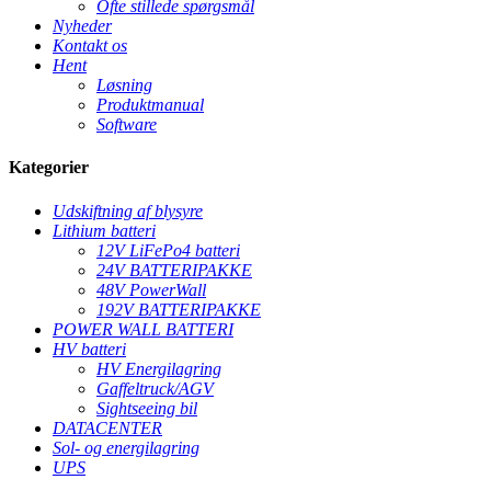
Ofte stillede spørgsmål
Nyheder
Kontakt os
Hent
Løsning
Produktmanual
Software
Kategorier
Udskiftning af blysyre
Lithium batteri
12V LiFePo4 batteri
24V BATTERIPAKKE
48V PowerWall
192V BATTERIPAKKE
POWER WALL BATTERI
HV batteri
HV Energilagring
Gaffeltruck/AGV
Sightseeing bil
DATACENTER
Sol- og energilagring
UPS