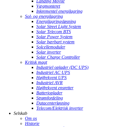
Landing Movile
Vægmonteret
Inkrementel energilagring
Sol- og energilagring
Energilagringsløsning
Solar Street Light System
Solar Telecom BTS
Solar Power System
Solar bærbart system
Solcellemoduler
Solar inverter
Solar Charge Controller
Kritisk magt
Industriel oplader (DC UPS)
Industriel AC UPS
Højfrekvent UPS
Industriel AVR
Højfrekvent ensretter
Batterioplader
Strømfordeling
Datacenterløsning
Telecom/Elektrisk inverter
Selskab
Om os
Historie