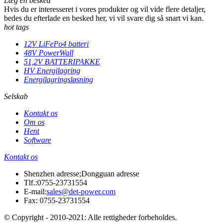
Læg en besked
Hvis du er interesseret i vores produkter og vil vide flere detaljer,
bedes du efterlade en besked her, vi vil svare dig så snart vi kan.
hot tags
12V LiFePo4 batteri
48V PowerWall
51,2V BATTERIPAKKE
HV Energilagring
Energilagringsløsning
Selskab
Kontakt os
Om os
Hent
Software
Kontakt os
Shenzhen adresse;Dongguan adresse
Tlf.:
0755-23731554
E-mail:
sales@det-power.com
Fax: 0755-23731554
© Copyright - 2010-2021: Alle rettigheder forbeholdes.