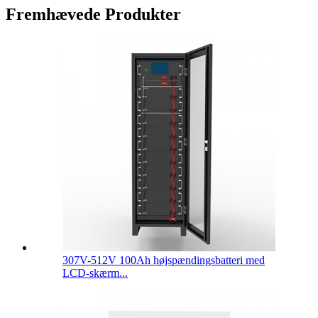
Fremhævede Produkter
307V-512V 100Ah højspændingsbatteri med
LCD-skærm...