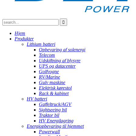
Hjem
Produkter
Lithium batteri
Opbevaring af solenergi
Telecom
Udskiftning af blysyre
UPS og datacenter
Golfvogne
RV/Marine
Gulv maskine
Elektrisk kørestol
Rack & kabinet
HV batteri
Gaffeltruck/AGV
Sightseeing bil
Traktor bil
HV Energilagring
Energiopbevaring til hjemmet
Powerwall