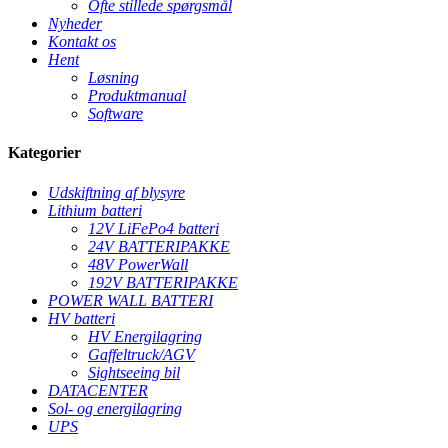
Ofte stillede spørgsmål
Nyheder
Kontakt os
Hent
Løsning
Produktmanual
Software
Kategorier
Udskiftning af blysyre
Lithium batteri
12V LiFePo4 batteri
24V BATTERIPAKKE
48V PowerWall
192V BATTERIPAKKE
POWER WALL BATTERI
HV batteri
HV Energilagring
Gaffeltruck/AGV
Sightseeing bil
DATACENTER
Sol- og energilagring
UPS