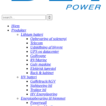
Hjem
Produkter
Lithium batteri
Opbevaring af solenergi
Telecom
Udskiftning af blysyre
UPS og datacenter
Golfvogne
RV/Marine
Gulv maskine
Elektrisk kørestol
Rack & kabinet
HV batteri
Gaffeltruck/AGV
Sightseeing bil
Traktor bil
HV Energilagring
Energiopbevaring til hjemmet
Powerwall