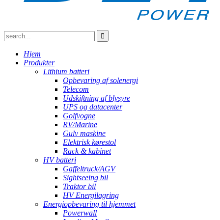
Hjem
Produkter
Lithium batteri
Opbevaring af solenergi
Telecom
Udskiftning af blysyre
UPS og datacenter
Golfvogne
RV/Marine
Gulv maskine
Elektrisk kørestol
Rack & kabinet
HV batteri
Gaffeltruck/AGV
Sightseeing bil
Traktor bil
HV Energilagring
Energiopbevaring til hjemmet
Powerwall