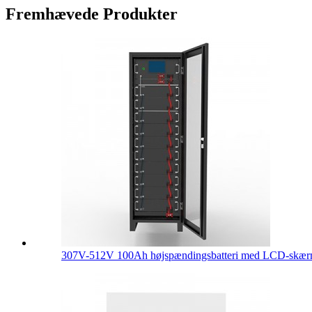
Fremhævede Produkter
307V-512V 100Ah højspændingsbatteri med LCD-skærm