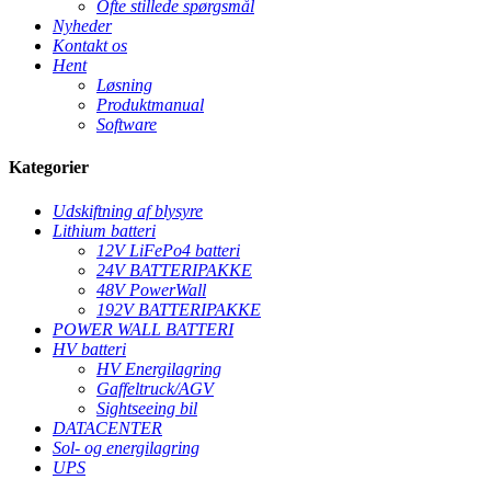
Ofte stillede spørgsmål
Nyheder
Kontakt os
Hent
Løsning
Produktmanual
Software
Kategorier
Udskiftning af blysyre
Lithium batteri
12V LiFePo4 batteri
24V BATTERIPAKKE
48V PowerWall
192V BATTERIPAKKE
POWER WALL BATTERI
HV batteri
HV Energilagring
Gaffeltruck/AGV
Sightseeing bil
DATACENTER
Sol- og energilagring
UPS