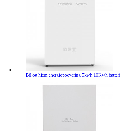
Bil og hjem energiopbevaring 5kwh 10Kwh batteri