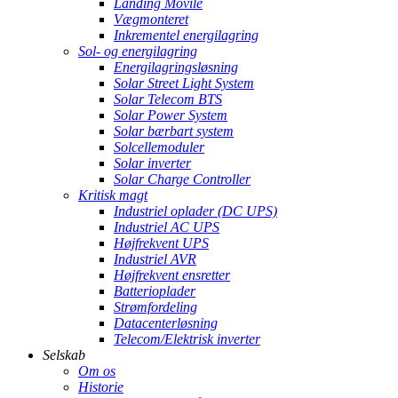
Landing Movile
Vægmonteret
Inkrementel energilagring
Sol- og energilagring
Energilagringsløsning
Solar Street Light System
Solar Telecom BTS
Solar Power System
Solar bærbart system
Solcellemoduler
Solar inverter
Solar Charge Controller
Kritisk magt
Industriel oplader (DC UPS)
Industriel AC UPS
Højfrekvent UPS
Industriel AVR
Højfrekvent ensretter
Batterioplader
Strømfordeling
Datacenterløsning
Telecom/Elektrisk inverter
Selskab
Om os
Historie